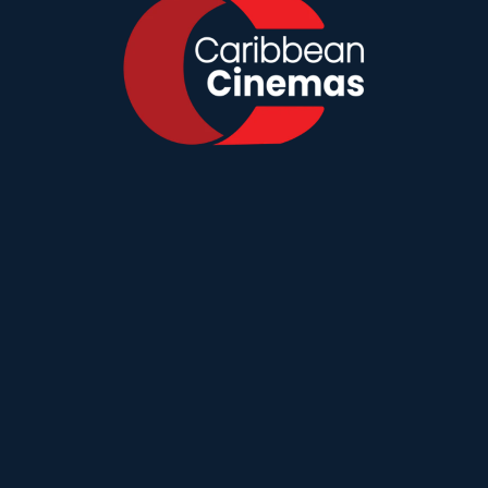
arine
-
Deep Water
-
The Odyssey
treet
-
The Magic Faraway Tree
-
Ice Cream Man
-
Los Rechazados 2
-
La 