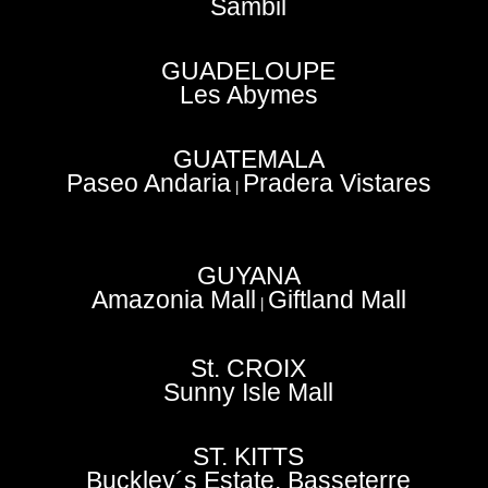
Sambil
GUADELOUPE
Les Abymes
GUATEMALA
Paseo Andaria
Pradera Vistares
|
GUYANA
Amazonia Mall
Giftland Mall
|
St. CROIX
Sunny Isle Mall
ST. KITTS
Buckley´s Estate, Basseterre