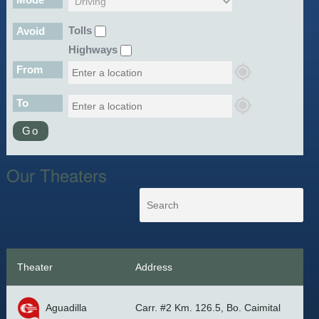
Tolls
Avoid
Highways
From
To
Go
Our Theaters
Theater
Address
Aguadilla
Carr. #2 Km. 126.5, Bo. Caimital