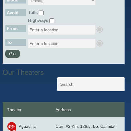
Tolls
Avoid
Highways
From
To
Go
Our Theaters
Theater
Address
Aguadilla
Carr. #2 Km. 126.5, Bo. Caimital