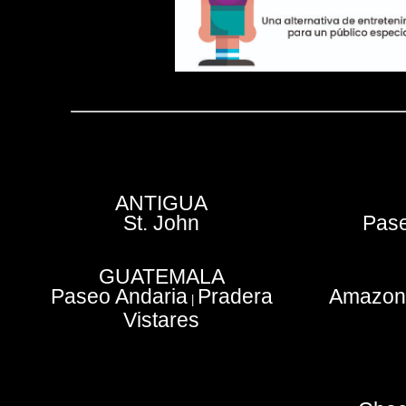
ANTIGUA
St. John
Pase
GUATEMALA
Paseo Andaria
Pradera
Amazoni
|
Vistares