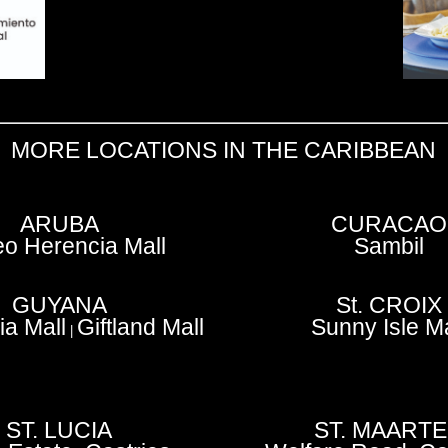
MORE LOCATIONS IN THE CARIBBEAN
ARUBA
CURACAO
o Herencia Mall
Sambil
GUYANA
St. CROIX
a Mall
Giftland Mall
Sunny Isle Ma
|
ST. LUCIA
ST. MAART