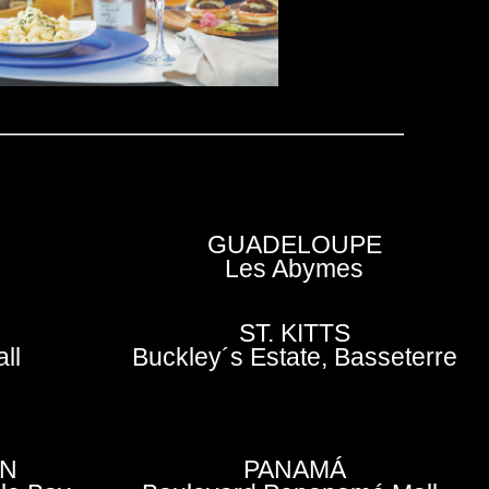
GUADELOUPE
Les Abymes
ST. KITTS
ll
Buckley´s Estate, Basseterre
EN
PANAMÁ